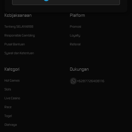
Kebijaksanaan
Platform
Tentang SELAYAR88
Promosi
Responsible Gambling
Loyalty
Pusat Bantuan
Referral
Syarat dan Ketentuan
Kategori
Dukungan
Hot Games
+6287726408116
Slots
Live Casino
Race
Togel
Olahraga