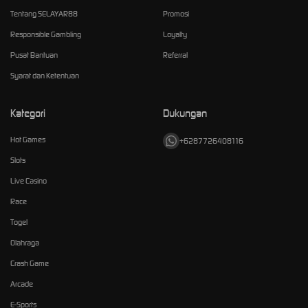
Tentang SELAYAR88
Promosi
Responsible Gambling
Loyalty
Pusat Bantuan
Referral
Syarat dan Ketentuan
Kategori
Dukungan
Hot Games
+6287726408116
Slots
Live Casino
Race
Togel
Olahraga
Crash Game
Arcade
E-Sports