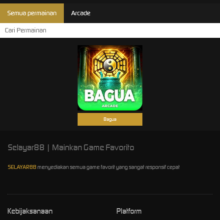
Semua permainan
Arcade
Bagua
Selayar88 | Mainkan Game Favorito
SELAYAR88
menyediakan semua game favorit yang sangat responsif cepat
Kebijaksanaan
Platform