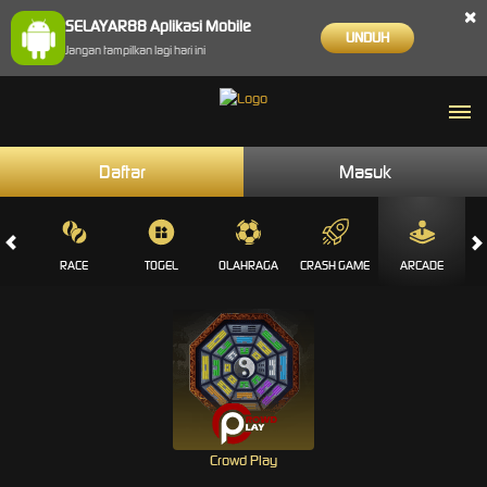
×
SELAYAR88 Aplikasi Mobile
UNDUH
Jangan tampilkan lagi hari ini
Daftar
Masuk
SINO
RACE
TOGEL
OLAHRAGA
CRASH GAME
ARCADE
Crowd Play