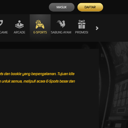
MASUK
DAFTAR
 GAME
ARCADE
E-SPORTS
SABUNG AYAM
PROMOSI
ts dan bookie yang berpengalaman. Tujuan kita
untuk semua, meliputi acara E-Sports besar dan