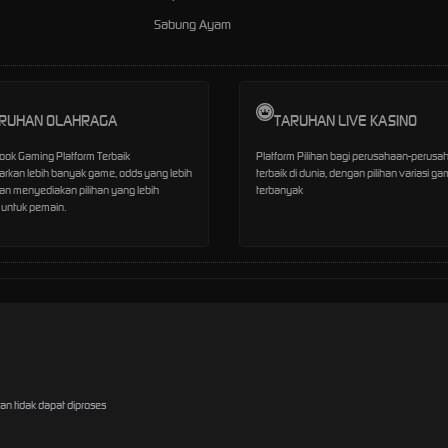
Sabung Ayam
RUHAN OLAHRAGA
TARUHAN LIVE KASINO
ook Gaming Platform Terbaik
Platform Pilihan bagi perusahaan-perusa
kan lebih banyak game, odds yang lebih
terbaik di dunia, dengan pilihan variasi g
 dan menyediakan pilihan yang lebih
terbanyak
untuk pemain.
an tidak dapat diproses