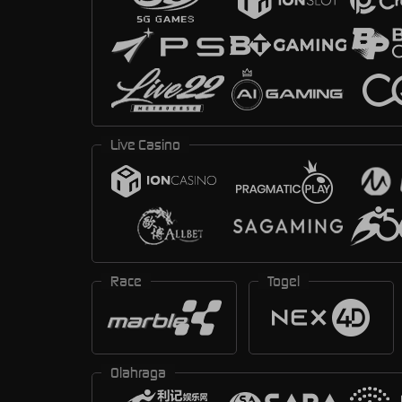
Live Casino
Race
Togel
Olahraga