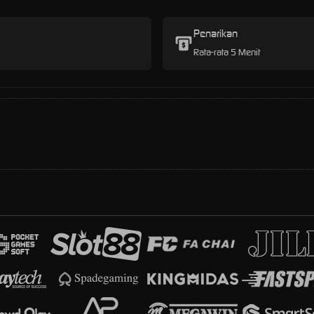
Penarikan
Rata-rata 5 Menit