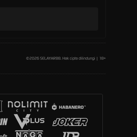
©2026 SELAYAR88. Hak cipta dilindungi | 18+