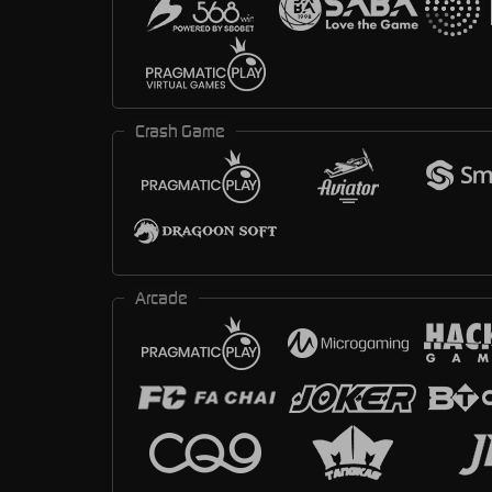
Crash Game
Arcade