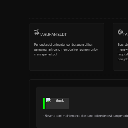
TARUHAN SLOT
TA
Penyedia slot online dengan beragam pilihan
Sportsb
game menarik yang memudahkan pemain untuk
menawar
mencapai jackpot
tinggi,
banyak 
* Selama bank maintenance dan bank offline deposit dan penarik