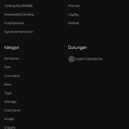
Tentang SELAYAR88
Promosi
Responsible Gambling
Loyalty
Pusat Bantuan
Referral
Syarat dan Ketentuan
Kategori
Dukungan
Hot Games
+6287726408116
Slots
Live Casino
Race
Togel
Olahraga
Crash Game
Arcade
E-Sports