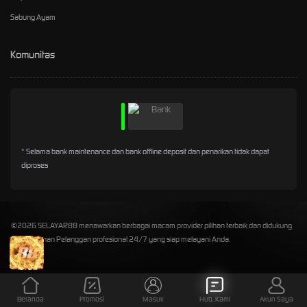
Sabung Ayam
Komunitas
* Selama bank maintenance dan bank offline deposit dan penarikan tidak dapat
diproses
©2026 SELAYAR88 menawarkan berbagai macam provider pilihan terbaik dan didukung
oleh Layanan Pelanggan profesional 24/7 yang siap melayani Anda.
Beranda
Promosi
Masuk
Hub. Kami
Akun Saya