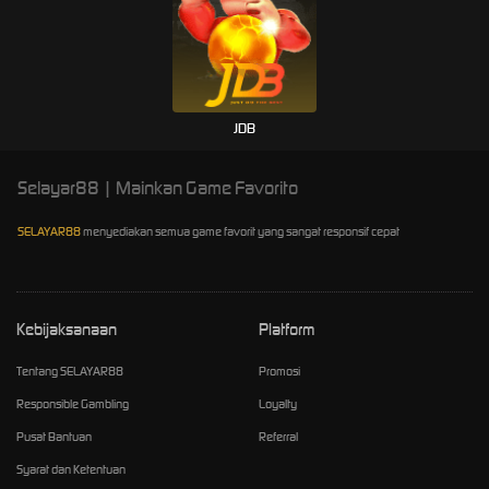
JDB
Selayar88 | Mainkan Game Favorito
SELAYAR88
menyediakan semua game favorit yang sangat responsif cepat
Kebijaksanaan
Platform
Tentang SELAYAR88
Promosi
Responsible Gambling
Loyalty
Pusat Bantuan
Referral
Syarat dan Ketentuan