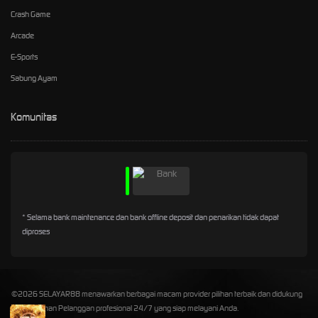
Crash Game
Arcade
E-Sports
Sabung Ayam
Komunitas
* Selama bank maintenance dan bank offline deposit dan penarikan tidak dapat
diproses
©2026 SELAYAR88 menawarkan berbagai macam provider pilihan terbaik dan didukung
oleh Layanan Pelanggan profesional 24/7 yang siap melayani Anda.