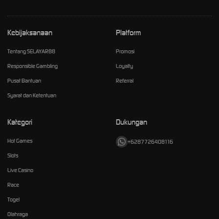
Kebijaksanaan
Platform
Tentang SELAYAR88
Promosi
Responsible Gambling
Loyalty
Pusat Bantuan
Referral
Syarat dan Ketentuan
Kategori
Dukungan
Hot Games
+6287726408116
Slots
Live Casino
Race
Togel
Olahraga