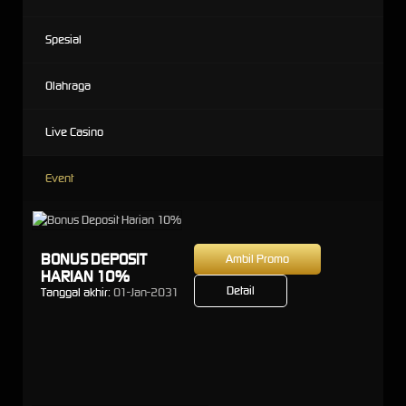
Spesial
Olahraga
Live Casino
Event
BONUS DEPOSIT
Ambil Promo
HARIAN 10%
Detail
Tanggal akhir:
01-Jan-2031