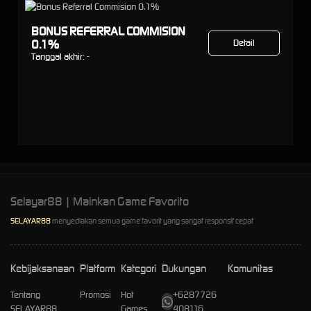
BONUS REFERRAL COMMISION
0.1%
Detail
Tanggal akhir:
-
Selayar88 | Mainkan Game Favorito
SELAYAR88
menyediakan semua game favorit yang sangat responsif cepat
Kebijaksanaan
Platform
Kategori
Dukungan
Komunitas
Tentang
Promosi
Hot
+6287726
SELAYAR88
Games
408116