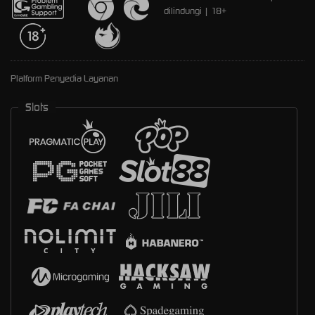
dilindungi | 18+
Platform Penyedia Layanan
Slots