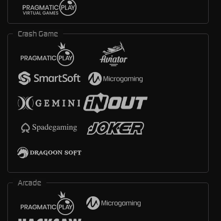
Crash Game
Arcade