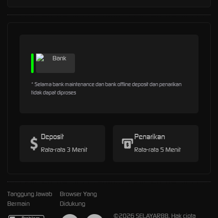
* Selama bank maintenance dan bank offline deposit dan penarikan
tidak dapat diproses
Deposit
Penarikan
Rata-rata 3 Menit
Rata-rata 5 Menit
Tanggung Jawab
Browser Yang
Bermain
Didukung
©2026 SELAYAR88. Hak cipta