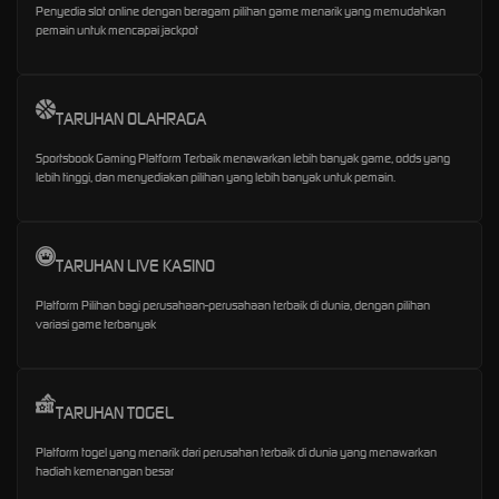
Penyedia slot online dengan beragam pilihan game menarik yang memudahkan
pemain untuk mencapai jackpot
TARUHAN OLAHRAGA
Sportsbook Gaming Platform Terbaik menawarkan lebih banyak game, odds yang
lebih tinggi, dan menyediakan pilihan yang lebih banyak untuk pemain.
TARUHAN LIVE KASINO
Platform Pilihan bagi perusahaan-perusahaan terbaik di dunia, dengan pilihan
variasi game terbanyak
TARUHAN TOGEL
Platform togel yang menarik dari perusahan terbaik di dunia yang menawarkan
hadiah kemenangan besar